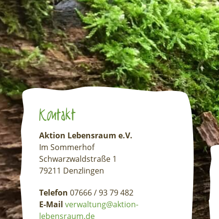
Kontakt
Aktion Lebensraum e.V.
Im Sommerhof
Schwarzwaldstraße 1
79211 Denzlingen
Telefon
07666 / 93 79 482
E-Mail
verwaltung@aktion-
lebensraum.de